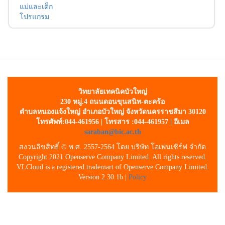
แม่และเด็ก
โปรแกรม
วิทยาลัยเทคนิคบัวใหญ่
230 หมู่.4 ถนนดอนขุนสนิท-ตะคร้อ
ตำบลหนองแจ้งใหญ่
อำเภอบัวใหญ่ จังหวัดนครราชสีมา 30120
โทรศัพท์:044-461956 | โทรสาร :044-461957 | อีเมล
saraban@bic.ac.th
สงวนลิขสิทธิ์ © พ.ศ. 2557-2564 โดย บริษัท โอเพ่นเซิร์ฟ จำกัด
Copyright 2021 Openserve Company Limited. All rights reserved.
VLCloud is a registered trademart of Openserve Company Limited.
Version 2.30.1b |
Policy